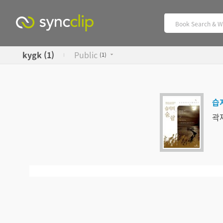
kygk (1)
Public
(
1)
곽재