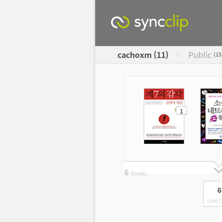
cachoxm (11)
Public
(
15
1
6
Books
6
Link C