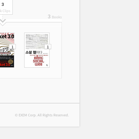
3
k Clips
3
Books
1
1
© EXEM Corp. All Rights Reserved.