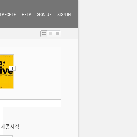
D PEOPLE
HELP
SIGN UP
SIGN IN
1
 | 세종서적