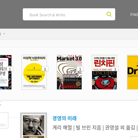
FIN
)
1
1
1
1
경영의 미래
lips
게리 해멀 | 빌 브린 지음 | 권영설 외 옮김